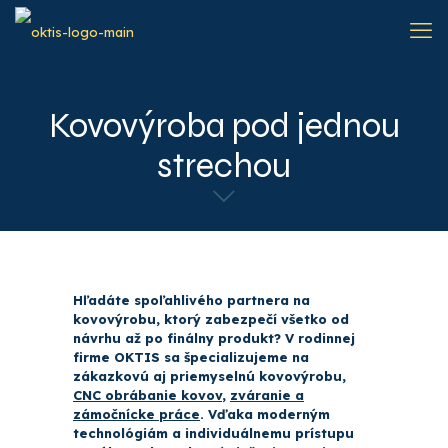
Kovovýroba pod jednou
strechou
Hľadáte spoľahlivého partnera na
kovovýrobu, ktorý zabezpečí všetko od
návrhu až po finálny produkt? V rodinnej
firme OKTIS sa špecializujeme na
zákazkovú aj priemyselnú kovovýrobu,
CNC obrábanie kovov
,
zváranie a
zámočnícke práce
. Vďaka moderným
technológiám a individuálnemu prístupu