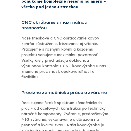
ponúkame komplexné riešenia na mieru –
všetko pod jednou strechou.
CNC obrábanie s maximálnou
presnosťou
Naše trieskové a CNC opracovanie kovov
zahŕňa sústruženie, frézovanie aj vŕtanie.
Pracujeme s rôznymi kovmi a každému
projektu venujeme maximálnu pozornosť.
Všetky diely prechádzajú dôkladnou
výstupnou kontrolou. CNC kovovýroba u nás
znamená precíznosť, opakovateľnosť a
flexibilitu.
Precízne zámočnícke práce a zváranie
Realizujeme široké spektrum zámočníckych
prác – od oceľových konštrukcií po technicky
náročné komponenty. Zváranie, predovšetkým
MIG zváranie, vykonávame s dôrazom na
pevnosť a kvalitu zvaru. Naša kovovýroba je
založená na poctivom remesle a technickej