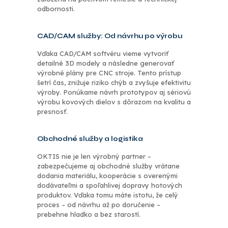
odbornosti.
CAD/CAM služby: Od návrhu po výrobu
Vďaka CAD/CAM softvéru vieme vytvoriť
detailné 3D modely a následne generovať
výrobné plány pre CNC stroje. Tento prístup
šetrí čas, znižuje riziko chýb a zvyšuje efektivitu
výroby. Ponúkame návrh prototypov aj sériovú
výrobu kovových dielov s dôrazom na kvalitu a
presnosť.
Obchodné služby a logistika
OKTIS nie je len výrobný partner –
zabezpečujeme aj obchodné služby vrátane
dodania materiálu, kooperácie s overenými
dodávateľmi a spoľahlivej dopravy hotových
produktov. Vďaka tomu máte istotu, že celý
proces – od návrhu až po doručenie –
prebehne hladko a bez starostí.